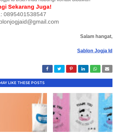
gi Sekarang Juga!
1: 0895401538547
ablonjogjaid@gmail.com
Salam hangat,
Sablon Jogja Id
MAY LIKE THESE POSTS