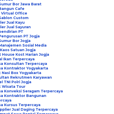
Sumur Bor Jawa Barat
 Bangun Cafe
Virtual Office
 Sablon Custom
ier Jual Kayu
ier Jual Sayuran
pendirian PT
Pengurusan PT Jogja
Sumur Bor Jogja
Manajemen Sosial Media
 Kaos Satuan Jogja
 House Kost Harian Jogja
al Ikan Terpercaya
sa Konsultan Terpercaya
sa Kontraktor Yogyakarta
 Nasi Box Yogyakarta
ultan Rekrutmen Karyawan
l TNI Polri Jogja
 Wisata Tour
sa Konveksi Seragam Terpercaya
sa Kontraktor Bangunan
ercaya
sa Kursus Terpercaya
pplier Jual Daging Terpercaya