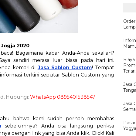
Order
Lampu
Inform
 Jogja 2020
Mamuj
baca! Bagaimana kabar Anda-Anda sekalian?
Biaya
Saya sendiri merasa luar biasa pada hari ini.
Promo
nda kemari di
Jasa Sablon Custom
! Tempat
Terlari
formasi terkini seputar Sablon Custom yang
Jasa 
Tenga
Id, Hubungi:
WhatsApp 0895401538547
Jasa 
Semar
 tahu bahwa kami sudah pernah membahas
Pesan
m
sebelumnya? Anda bisa langsung periksa
Yogya
 dengan link yang bisa Anda klik. Click! Kali