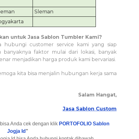
leman
Sleman
ogyakarta
apkan untuk Jasa Sablon Tumbler Kami?
sa hubungi customer service kami yang siap
n banyaknya faktor mulai dari lokasi, banyak
-benar menjadikan harga
produk
kami bervariasi.
emoga kita bisa menjalin hubungan kerja sama
Salam Hangat,
Jasa Sablon Custom
d bisa Anda cek dengan klik
PORTOFOLIO Sablon
Jogja Id
"
ogja Id bisa Anda hubungi kontak dibawah