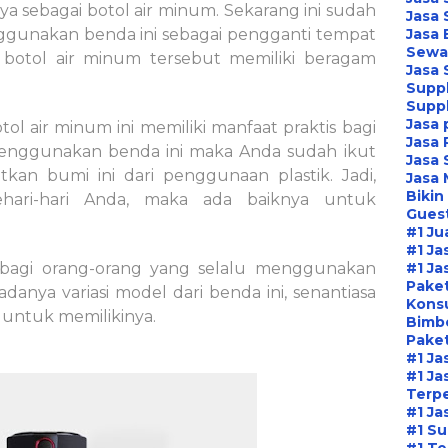
 sebagai botol air minum. Sekarang ini sudah
Jasa 
gunakan benda ini sebagai pengganti tempat
Jasa
Sewa 
 botol air minum tersebut memiliki beragam
Jasa
Suppl
Suppl
Jasa 
l air minum ini memiliki manfaat praktis bagi
Jasa 
 menggunakan benda ini maka Anda sudah ikut
Jasa 
an bumi ini dari penggunaan plastik. Jadi,
Jasa 
Bikin
ehari-hari Anda, maka ada baiknya untuk
Guest
#1 Ju
#1 Ja
a bagi orang-orang yang selalu menggunakan
#1 Ja
Paket
adanya variasi model dari benda ini, senantiasa
Kons
 untuk memilikinya
.
Bimbe
Paket
#1 Ja
#1 Ja
Terp
#1 Ja
#1 Su