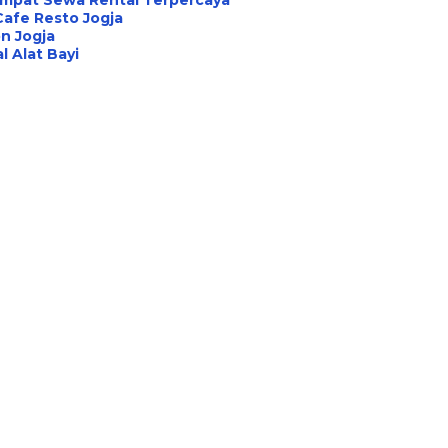
empat Sewa Rental Terpercaya
Cafe Resto Jogja
n Jogja
l Alat Bayi