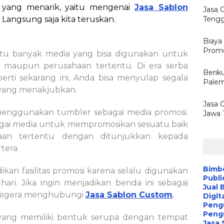
i yang menarik, yaitu mengenai
Jasa Sablon
Jasa 
Langsung saja kita teruskan.
Tengg
Biaya
Promo
tu banyak media yang bisa digunakan untuk
maupun perusahaan tertentu. Di era serba
Berik
perti sekarang ini, Anda bisa menyulap segala
Palem
 yang menakjubkan.
Jasa 
menggunakan tumbler sebagai media promosi.
Jawa 
bagai media untuk mempromosikan sesuatu baik
an tertentu dengan ditunjukkan kepada
tera.
Bimbe
adikan fasilitas promosi karena selalu digunakan
Publi
hari. Jika ingin menjadikan benda ini sebagai
Jual 
 segera menghubungi
Jasa Sablon Custom
.
Digit
Peng
Peng
yang memiliki bentuk serupa dengan tempat
Jasa 