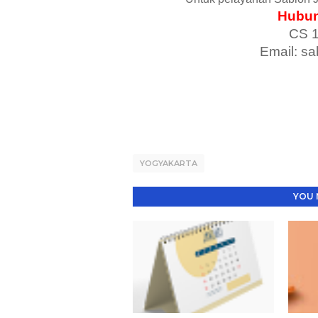
Hubun
CS 
Email: s
YOGYAKARTA
YOU 