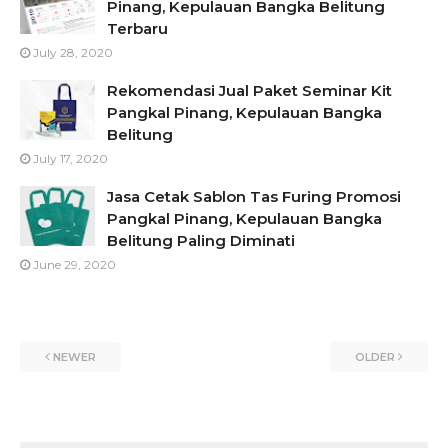
Pinang, Kepulauan Bangka Belitung
Terbaru
July 28, 2020
Rekomendasi Jual Paket Seminar Kit
Pangkal Pinang, Kepulauan Bangka
Belitung
July 17, 2020
Jasa Cetak Sablon Tas Furing Promosi
Pangkal Pinang, Kepulauan Bangka
Belitung Paling Diminati
June 29, 2020
NEWER
OLDER