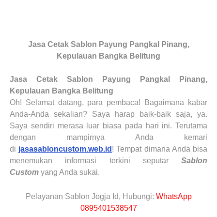
Jasa Cetak Sablon Payung Pangkal Pinang,
Kepulauan Bangka Belitung
Jasa Cetak Sablon Payung
Pangkal Pinang,
Kepulauan Bangka Belitung
Oh! Selamat datang, para pembaca! Bagaimana kabar
Anda-Anda sekalian? Saya harap baik-baik saja, ya.
Saya sendiri merasa luar biasa pada hari ini. Terutama
dengan mampirnya Anda kemari
di
jasasabloncustom.web.id
! Tempat dimana Anda bisa
menemukan informasi terkini seputar
Sablon
Custom
yang Anda sukai.
Pelayanan Sablon Jogja Id, Hubungi:
WhatsApp
0895401538547