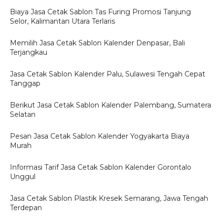
Biaya Jasa Cetak Sablon Tas Furing Promosi Tanjung
Selor, Kalimantan Utara Terlaris
Memilih Jasa Cetak Sablon Kalender Denpasar, Bali
Terjangkau
Jasa Cetak Sablon Kalender Palu, Sulawesi Tengah Cepat
Tanggap
Berikut Jasa Cetak Sablon Kalender Palembang, Sumatera
Selatan
Pesan Jasa Cetak Sablon Kalender Yogyakarta Biaya
Murah
Informasi Tarif Jasa Cetak Sablon Kalender Gorontalo
Unggul
Jasa Cetak Sablon Plastik Kresek Semarang, Jawa Tengah
Terdepan