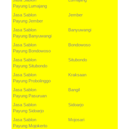
Jasa Sablon
Lumajang
Payung
Lumajang
Jasa Sablon
Jember
Payung
Jember
Jasa Sablon
Banyuwangi
Payung
Banyuwangi
Jasa Sablon
Bondowoso
Payung
Bondowoso
Jasa Sablon
Situbondo
Payung
Situbondo
Jasa Sablon
Kraksaan
Payung
Probolinggo
Jasa Sablon
Bangil
Payung
Pasuruan
Jasa Sablon
Sidoarjo
Payung
Sidoarjo
Jasa Sablon
Mojosari
Payung
Mojokerto