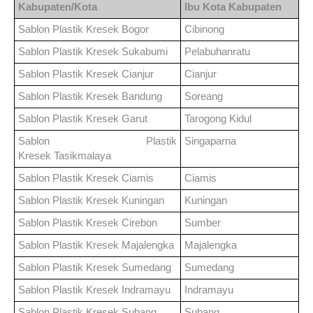
Kabupaten/Kota
Ibu Kota Kabupaten
Sablon Plastik Kresek
Bogor
Cibinong
Sablon Plastik Kresek
Sukabumi
Pelabuhanratu
Sablon Plastik Kresek
Cianjur
Cianjur
Sablon Plastik Kresek
Bandung
Soreang
Sablon Plastik Kresek
Garut
Tarogong Kidul
Sablon Plastik
Singaparna
Kresek
Tasikmalaya
Sablon Plastik Kresek
Ciamis
Ciamis
Sablon Plastik Kresek
Kuningan
Kuningan
Sablon Plastik Kresek
Cirebon
Sumber
Sablon Plastik Kresek
Majalengka
Majalengka
Sablon Plastik Kresek
Sumedang
Sumedang
Sablon Plastik Kresek
Indramayu
Indramayu
Sablon Plastik Kresek
Subang
Subang